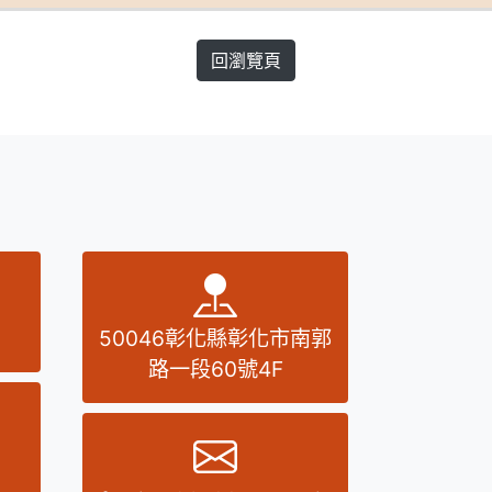
回瀏覽頁
話號碼
地址
50046彰化縣彰化市南郭
路一段60號4F
真號碼
E-MAIL