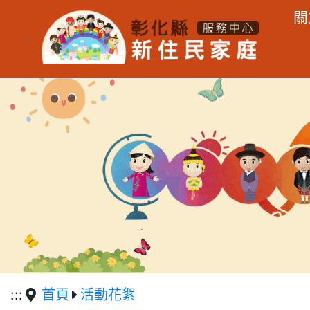
:
關
:
跳到主要內容區塊
:
:::
首頁
活動花絮