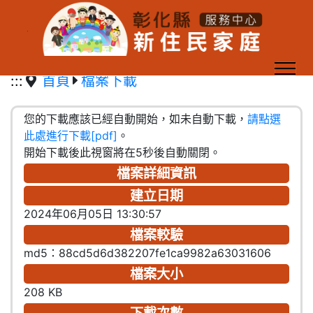
跳到主要內容區塊
:::
首頁
檔案下載
您的下載應該已經自動開始，如未自動下載，
請點選
此處進行下載[pdf]
。
開始下載後此視窗將在5秒後自動關閉。
檔案詳細資訊
建立日期
2024年06月05日 13:30:57
檔案較驗
md5：88cd5d6d382207fe1ca9982a63031606
檔案大小
208 KB
下載次數