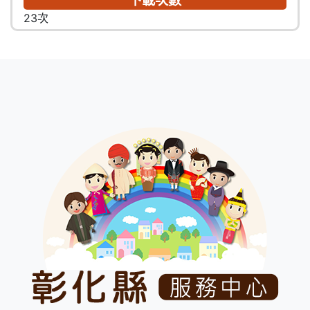
23次
:::