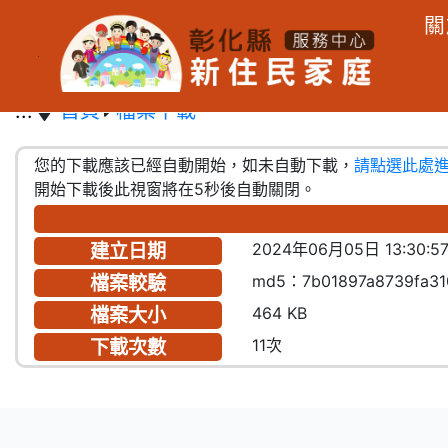
:
關
:
跳到主要內容區塊
:
:::
首頁
檔案下載
您的下載應該已經自動開始，如未自動下載，
請點選此處進行
開始下載後此視窗將在5秒後自動關閉。
建立日期
2024年06月05日 13:30:5
檔案較驗
md5：7b01897a8739fa31
檔案大小
464 KB
下載次數
11次
:::