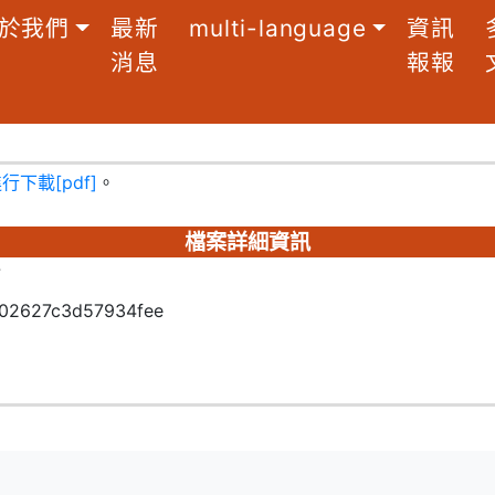
於我們
最新
multi-language
資訊
消息
報報
下載[pdf]
。
檔案詳細資訊
7
02627c3d57934fee